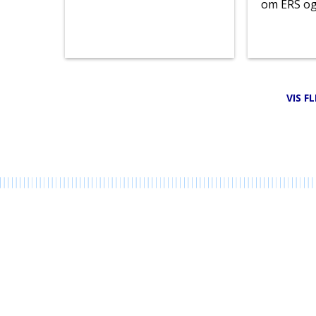
om ERS o
VIS F