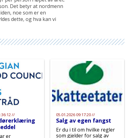
erson. Det betyr at nordmenn
 siden, noe som er en
des dette, og hva kan vi
:36:12 //
05.01.2026 09:17:20 //
dørerklæring
Salg av egen fangst
seddel
Er du i til om hvilke regler
som gjelder for salg av
ar er