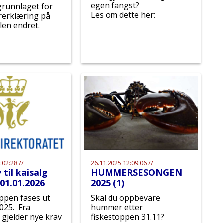
egen fangst?
runnlaget for
Les om dette her:
rerklæring på
len endret.
:02:28 //
26.11.2025 12:09:06 //
 til kaisalg
HUMMERSESONGEN
 01.01.2026
2025 (1)
ppen fases ut
Skal du oppbevare
2025. Fra
hummer etter
 gjelder nye krav
fiskestoppen 31.11?