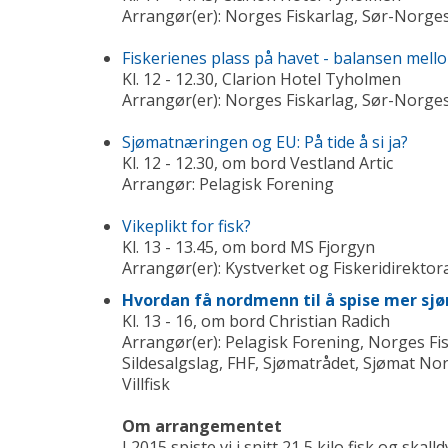
Arrangør(er): Norges Fiskarlag, Sør-Norges
Fiskerienes plass på havet - balansen mel
Kl. 12 - 12.30, Clarion Hotel Tyholmen
Arrangør(er): Norges Fiskarlag, Sør-Norges
Sjømatnæringen og EU: På tide å si ja?
Kl. 12 - 12.30, om bord Vestland Artic
Arrangør: Pelagisk Forening
Vikeplikt for fisk?
Kl. 13 - 13.45, om bord MS Fjorgyn
Arrangør(er): Kystverket og Fiskeridirektor
Hvordan få nordmenn til å spise mer s
Kl. 13 - 16, om bord Christian Radich
Arrangør(er): Pelagisk Forening, Norges Fi
Sildesalgslag, FHF, Sjømatrådet, Sjømat No
Villfisk
Om arrangementet
I 2015 spiste vi i snitt 21,5 kilo fisk og skall