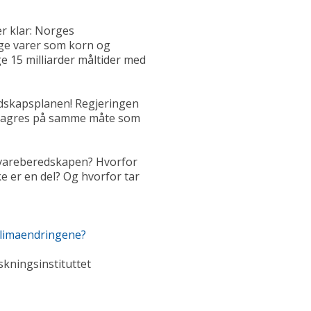
r klar: Norges
ge varer som korn og
ge 15 milliarder måltider med
redskapsplanen! Regjeringen
n lagres på samme måte som
matvareberedskapen? Hvorfor
ke er en del? Og hvorfor tar
klimaendringene?
skningsinstituttet