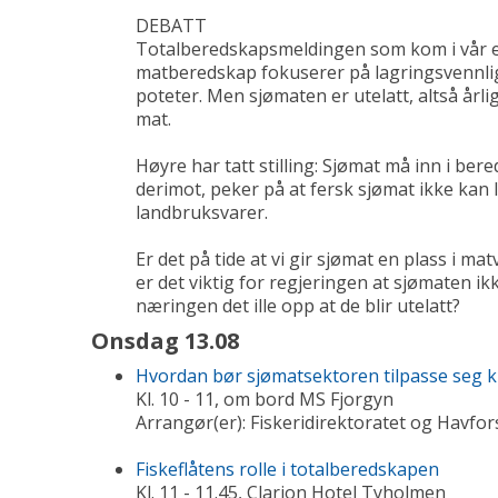
DEBATT
Totalberedskapsmeldingen som kom i vår e
matberedskap fokuserer på lagringsvennli
poteter. Men sjømaten er utelatt, altså årli
mat.
Høyre har tatt stilling: Sjømat må inn i be
derimot, peker på at fersk sjømat ikke ka
landbruksvarer.
Er det på tide at vi gir sjømat en plass i 
er det viktig for regjeringen at sjømaten ik
næringen det ille opp at de blir utelatt?
Onsdag 13.08
Hvordan bør sjømatsektoren tilpasse seg 
Kl. 10 - 11, om bord MS Fjorgyn
Arrangør(er): Fiskeridirektoratet og Havfor
Fiskeflåtens rolle i totalberedskapen
Kl. 11 - 11.45, Clarion Hotel Tyholmen