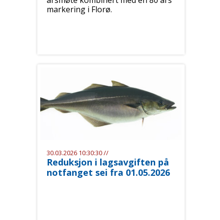
årsmøte kombinert med en 80 års
markering i Florø.
30.03.2026 10:30:30 //
Reduksjon i lagsavgiften på
notfanget sei fra 01.05.2026