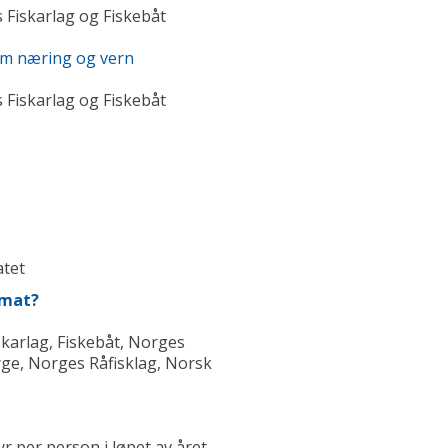
 Fiskarlag og Fiskebåt
lom næring og vern
 Fiskarlag og Fiskebåt
atet
jømat?
skarlag, Fiskebåt, Norges
rge, Norges Råfisklag, Norsk
dyr per person i løpet av året.