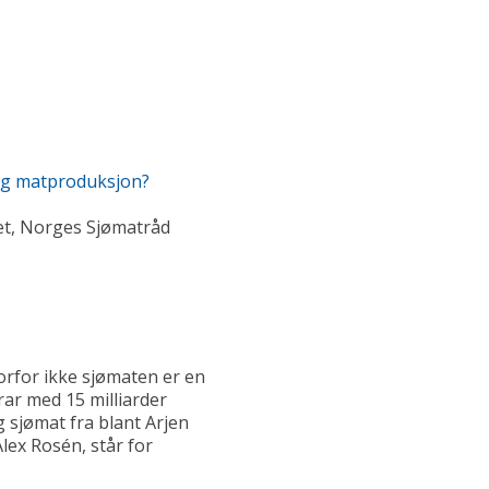
dig matproduksjon?
net, Norges Sjømatråd
orfor ikke sjømaten er en
ar med 15 milliarder
g sjømat fra blant Arjen
lex Rosén, står for