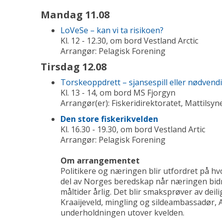
Mandag 11.08
LoVeSe – kan vi ta risikoen?
Kl. 12 - 12.30, om bord Vestland Arctic
Arrangør: Pelagisk Forening
Tirsdag 12.08
Torskeoppdrett – sjansespill eller nødven
Kl. 13 - 14, om bord MS Fjorgyn
Arrangør(er): Fiskeridirektoratet, Mattilsy
Den store fiskerikvelden
Kl. 16.30 - 19.30, om bord Vestland Artic
Arrangør: Pelagisk Forening
Om arrangementet
Politikere og næringen blir utfordret på hv
del av Norges beredskap når næringen bidr
måltider årlig. Det blir smaksprøver av deili
Kraaijeveld, mingling og sildeambassadør, A
underholdningen utover kvelden.