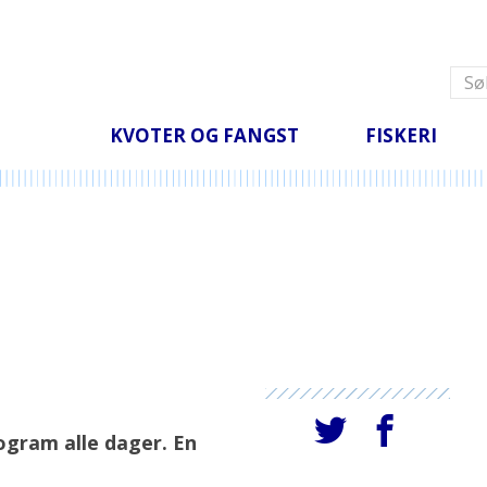
Fangstområde
Steinbit
Fangstområde kart
Lysing
Tang og tare
Statistikk
Andre fiskeslag
Omsetning 2026 -
2025 (rund vekt)
Alle meldinger
KVOTER OG FANGST
FISKERI
ogram alle dager. En