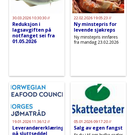
30.03.2026 10:30:30 //
22.02.2026 19:05:23 //
Reduksjon i
Ny minstepris for
lagsavgiften på
levende sjøkreps
notfanget sei fra
Ny minstepris innføres
01.05.2026
fra mandag 23.02.2026
19.01.2026 11:36:12 //
05.01.2026 09:17:20 //
Leverandørerklæring
Salg av egen fangst
på sluttseddel
Er du i til om hvilke regler