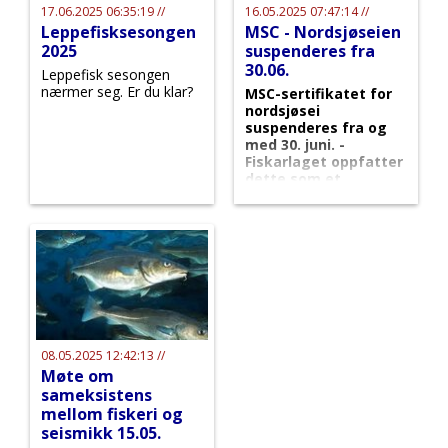
17.06.2025 06:35:19 //
16.05.2025 07:47:14 //
Leppefisksesongen
MSC - Nordsjøseien
2025
suspenderes fra
30.06.
Leppefisk sesongen
nærmer seg. Er du klar?
MSC-sertifikatet for
nordsjøsei
suspenderes fra og
med 30. juni. -
Fiskarlaget oppfatter
dette som et
grensetilfelle, sier
Tor Bjørklund Larsen
som arbeider med
sertifisering for alle
norske fiskere og
aktører.
08.05.2025 12:42:13 //
Møte om
sameksistens
mellom fiskeri og
seismikk 15.05.