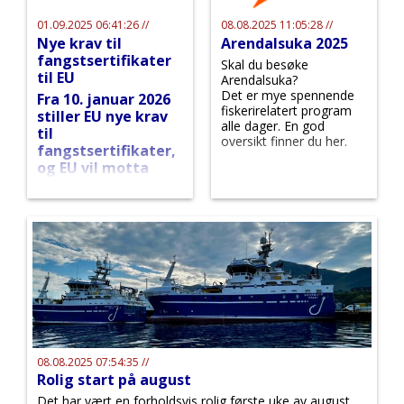
01.09.2025 06:41:26 //
08.08.2025 11:05:28 //
Nye krav til
Arendalsuka 2025
fangstsertifikater
Skal du besøke
til EU
Arendalsuka?
Det er mye spennende
Fra 10. januar 2026
fiskerirelatert program
stiller EU nye krav
alle dager. En god
til
oversikt finner du her.
fangstsertifikater,
og EU vil motta
sertifikater
elektronisk.
08.08.2025 07:54:35 //
Rolig start på august
Det har vært en forholdsvis rolig første uke av august.