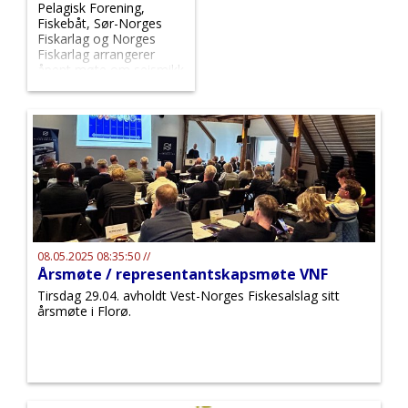
Pelagisk Forening,
Fiskebåt, Sør-Norges
Fiskarlag og Norges
Fiskarlag arrangerer
åpent møte om seismikk
torsdag 15.05. kL. 10.00-
11.30
08.05.2025 08:35:50 //
Årsmøte / representantskapsmøte VNF
Tirsdag 29.04. avholdt Vest-Norges Fiskesalslag sitt
årsmøte i Florø.