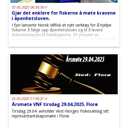
07.05.2025 08:36:36 //
Gjør det enklere for fiskerne å møte kravene
i åpenhetsloven.
I fjor lanserte Norsk Villfisk et nytt verktøy for å hjelpe
fiskerne å følge opp åpenhetsloven og til å levere
dokumentasjon til fiskekjøperne. 55 prosent av
rederiene leverte egenerklæringen i fjor - i år håper vi på
enda flere.
25.03.2025 17:36:27 //
Årsmøte VNF tirsdag 29.04.2025. Florø
Tirsdag 29.04. avholder Vest-Norges Fiskesalslag sitt
representantskapsmøte i Florø.