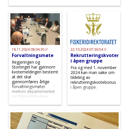
18.11.2024 08:04:30 //
22.10.2024 07:36:54 //
Forvaltningsmøte
Rekrutteringskvoter
i åpen gruppe
Regjeringen og
Stortinget har gjennom
Fra og med 1. november
kvotemeldingen bestemt
2024 kan man søke om
at det skal
tildeling av
gjennomføres årlige
rekrutteringskvotebonus
forvaltningsmøter
i åpen gruppe.
mellom departementet
og fiskesalgslagene.
14.11.2024 ble det første
forvaltningsmøtet
avholdt.