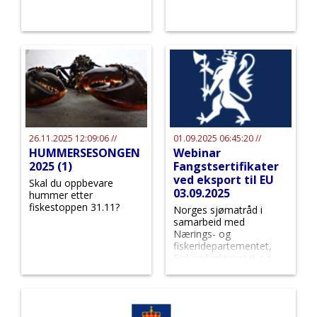
26.11.2025 12:09:06 //
01.09.2025 06:45:20 //
HUMMERSESONGEN
Webinar
2025 (1)
Fangstsertifikater
ved eksport til EU
Skal du oppbevare
03.09.2025
hummer etter
fiskestoppen 31.11?
Norges sjømatråd i
samarbeid med
Nærings- og
fiskeridepartementet,
Fiskeridirektoratet og
Catch Certificate til
webinar om nye krav til
fangstsertifikater ved
eksport til EU.