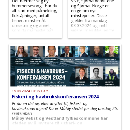
Det nærmer seg ny
VNF, Sjømatbedriftene
hummersesong. Har du
og Sjømat Norge er
alt klart med påmelding,
enige om nye
fluktåpninger, antall
minstepriser. Disse
teiner, minstemål,
gjelder fra mandag
omsetning og annet
08.07.2024 og inntil
som du må huske på?
videre, men ikke lengre
enn til 30.03.2025.
19.09.2024 10:36:19 //
Fiskeri og havbrukskonferansen 2024
Er du en del av, eller knyttet til, fiskeri- og
havbruksnæringen? Da er Måløy stedet for deg onsdag 25.
september!
Måløy Vekst og Vestland fylkeskommune har
gleden av å invitere til Fiskeri- og
havbrukskonferansen 2024!