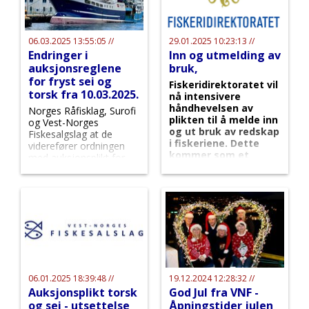
06.03.2025 13:55:05 //
29.01.2025 10:23:13 //
Endringer i
Inn og utmelding av
auksjonsreglene
bruk,
for fryst sei og
Fiskeridirektoratet vil
torsk fra 10.03.2025.
nå intensivere
håndhevelsen av
Norges Råfisklag, Surofi
plikten til å melde inn
og Vest-Norges
og ut bruk av redskap
Fiskesalgslag at de
i fiskeriene. Dette
viderefører ordningen
kommer som et
med auksjonsplikt for
resultat av at mange
fryst hvitfisk, men
fiskere har unnlatt å
regelverket nå justeres
følge regelverket, til
for at mer råstoff skal
tross for påminnelser
selges på auksjon.
som ble sendt ut før
jul, melder
direktoratet.
06.01.2025 18:39:48 //
19.12.2024 12:28:32 //
Auksjonsplikt torsk
God Jul fra VNF -
og sei - utsettelse
Åpningstider julen