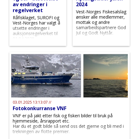
av endringer i
2024
regelverket
Vest-Norges Fiskesalslag
ønsker alle medlemmer,
Råfisklaget, SUROFI og
mottak og andre
Vest-Norges har valgt å
samarbeidspartnere God
utsette endringer i
Jul og Godt Nyttår.
auksjonsregelverket til
01.04.2025.
03.01.2025 13:13:07 //
Fotokonkurranse VNF
VNF er på jakt etter fisk og fiskeri bilder til bruk på
hjemmeside, årsrapport etc.
Har du et godt bilde så send oss det gjerne og bli med i
trekningen av flotte premier.