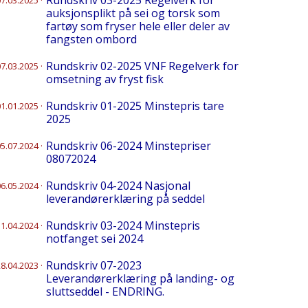
Rundskriv 03-2025 Regelverk for
07.03.2025
·
auksjonsplikt på sei og torsk som
fartøy som fryser hele eller deler av
fangsten ombord
Rundskriv 02-2025 VNF Regelverk for
07.03.2025
·
omsetning av fryst fisk
Rundskriv 01-2025 Minstepris tare
01.01.2025
·
2025
Rundskriv 06-2024 Minstepriser
05.07.2024
·
08072024
Rundskriv 04-2024 Nasjonal
06.05.2024
·
leverandørerklæring på seddel
Rundskriv 03-2024 Minstepris
11.04.2024
·
notfanget sei 2024
Rundskriv 07-2023
28.04.2023
·
Leverandørerklæring på landing- og
sluttseddel - ENDRING.