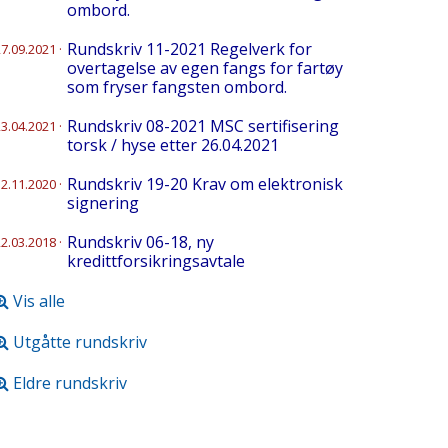
ombord.
Rundskriv 11-2021 Regelverk for
27.09.2021
·
overtagelse av egen fangs for fartøy
som fryser fangsten ombord.
Rundskriv 08-2021 MSC sertifisering
23.04.2021
·
torsk / hyse etter 26.04.2021
Rundskriv 19-20 Krav om elektronisk
12.11.2020
·
signering
Rundskriv 06-18, ny
22.03.2018
·
kredittforsikringsavtale
Vis alle
Utgåtte rundskriv
Eldre rundskriv