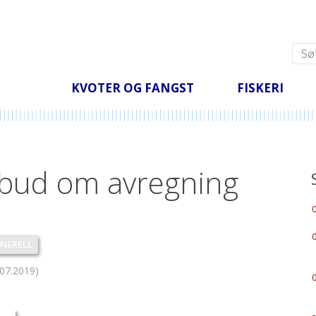
Fangstområde
Steinbit
Fangstområde kart
Lysing
Tang og tare
Statistikk
Andre fiskeslag
Omsetning 2026 -
2025 (rund vekt)
Alle meldinger
KVOTER OG FANGST
FISKERI
ilbud om avregning
NERELL
.07.2019
)