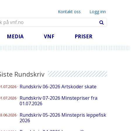
Innsyn
Søknad
Minstepriser
Presentasjoner
Kontakt oss
Logg inn
Informasjon og
Gjennomsnittspriser
Cookies
disp. best. for salg
uke 32
Søk
Linker
direkte til forbruker
Dagens
Webkamera
Godkjente kaisalg
referansepriser.
MEDIA
VNF
PRISER
Siste Rundskriv
Rundskriv 06-2026 Artskoder skate
01.07.2026
·
Rundskriv 07-2026 Minstepriser fra
01.07.2026
·
01.07.2026
Rundskriv 05-2026 Minstepris leppefisk
03.06.2026
·
2026