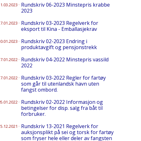
Rundskriv 06-2023 Minstepris krabbe
31.03.2023
·
2023
Rundskriv 03-2023 Regelverk for
27.01.2023
·
eksport til Kina - Emballasjekrav
Rundskriv 02-2023 Endring i
20.01.2023
·
produktavgift og pensjonstrekk
Rundskriv 04-2022 Minstepris vassild
17.01.2022
·
2022
Rundskriv 03-2022 Regler for fartøy
17.01.2022
·
som går til utenlandsk havn uten
fangst ombord.
Rundskriv 02-2022 Informasjon og
05.01.2022
·
betingelser for disp. salg fra båt til
forbruker.
Rundskriv 13-2021 Regelverk for
15.12.2021
·
auksjonsplikt på sei og torsk for fartøy
som fryser hele eller deler av fangsten