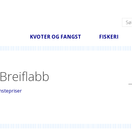
Fangstområde
Steinbit
Fangstområde kart
Lysing
Tang og tare
Statistikk
Andre fiskeslag
Omsetning 2026 -
2025 (rund vekt)
Alle meldinger
KVOTER OG FANGST
FISKERI
 Breiflabb
nstepriser